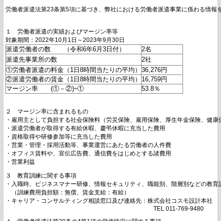
労働者派遣法第23条第5項に基づき、弊社における労働者派遣事業に係わる情報を
１　労働者派遣の実績およびマージン率等

派遣労働者の数　　（令和6年6月3日付）
2名
派遣先事業所の数
2社
①労働者派遣の料金（1日8時間当たりの平均）
36,276円
②派遣労働者の賃金（1日8時間当たりの平均）
16,759円
マージン率　　(①－②)÷①
53.8％
２　マージン率に含まれるもの
・雇用主として負担する社会保険料（労災保険、雇用保険、厚生年金保険、健康
・派遣労働者が取得する有給休暇、慶弔休暇に充当した費用
・資格取得や研修参加等に充当した費用
・営業・管理・採用活動等、事業運営にあたる労働者の人件費
・オフィス賃料や、宣伝広告費、通信費をはじめとする諸費用
・営業利益
３　教育訓練に関する事項
・入職時、ビジネスマナー研修、情報セキュリティ、職能別、階層別などの教育
　（訓練費用負担額：無償、賃金支給：有給）
・キャリア・コンサルティング相談窓口及び連絡先：株式会社コスモ設計本社
　　　　　　　　　　　　　　　　　　　　　　　　　TEL 011-769-9480　