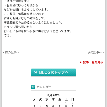
・適度な運動をする
・お風呂にゆっくり浸かる
などを心掛けるようにしています。
ここ数日、気温差が激しいので
皆さんも自分なりの対策をして、
寒暖差疲労をため込まないようにしましょう。
もう少し落ち着いたら、
おいしいものを食べ歩きに出かけようと思ってます。
では、
«
前の記事へ
次の記事へ
»
カレンダー
8月 2026
月
火
水
木
金
土
日
1
2
3
4
5
6
7
8
9