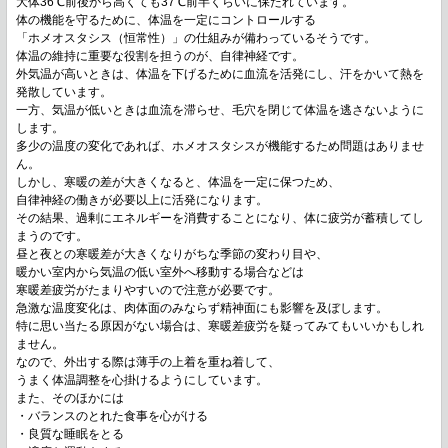
大体36℃前後から高くても37℃前半くらいに保たれています。
体の機能を守るために、体温を一定にコントロールする
「ホメオスタシス（恒常性）」の仕組みが備わっているそうです。
体温の維持に重要な役割を担うのが、自律神経です。
外気温が高いときは、体温を下げるために血流を活発にし、汗をかいて熱を
発散しています。
一方、気温が低いときは血流を滞らせ、毛穴を閉じて体温を逃さないように
します。
多少の温度の変化であれば、ホメオスタシスが機能するため問題はありませ
ん。
しかし、寒暖の差が大きくなると、体温を一定に保つため、
自律神経の働きが必要以上に活発になります。
その結果、過剰にエネルギーを消費することになり、体に疲労が蓄積してし
まうのです。
昼と夜との寒暖差が大きくなりがちな季節の変わり目や、
暖かい室内から気温の低い室外へ移動する場合などは
寒暖差疲労がたまりやすいので注意が必要です。
急激な温度変化は、肉体面のみならず精神面にも影響を及ぼします。
特に思い当たる原因がない場合は、寒暖差疲労を疑ってみてもいいかもしれ
ません。
なので、外出する際は薄手の上着を重ね着して、
うまく体温調整を心掛けるようにしています。
また、そのほかには
・バランスのとれた食事を心がける
・良質な睡眠をとる