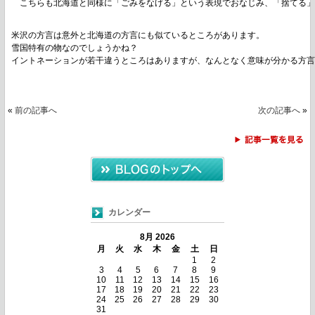
　こちらも北海道と同様に「ごみをなげる」という表現でおなじみ、「捨てる
米沢の方言は意外と北海道の方言にも似ているところがあります。
雪国特有の物なのでしょうかね？
イントネーションが若干違うところはありますが、なんとなく意味が分かる方
«
前の記事へ
次の記事へ
»
カレンダー
8月 2026
月
火
水
木
金
土
日
1
2
3
4
5
6
7
8
9
10
11
12
13
14
15
16
17
18
19
20
21
22
23
24
25
26
27
28
29
30
31