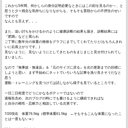
これから5年間、何かしらの身分証明必要なときにはこの顔を見るのか～、と
思うと少々残念な気持ちになりながらも、そもそも普段からの不摂生のせい
ですので
なんとも言えず。。。
また、追い討ちをかけるかのように健康診断の結果も届き、診断結果には
『肥満』などと罵られ
ご丁寧に数年分の体重の推移をグラフにまでしてくれてたりと(もちろんきれ
いに右肩上がりです。)
見ないように、見ないようにとしてきたものをまじまじと見せ付けられてし
まいました。
なので『無事故・無違反』＆『元のサイズに戻る』を次の更新までの目標に
しようと思い、まず手始めにネットでいろいろな記事を漁り良さそうだなと
思う
運動・トレーニングを見つけては試しながら様子を見ているところです。
一日二日程度でどうにかなるボディーではないので
過報告含め、次のブログの時にでも書けるように継続できればな
と自分の根性・忍耐力と相談している次第です。
7/20現在 体重76.5kg（標準体重61.5kg ←そもそもこんな体重になったこ
とは一度もないｗ）