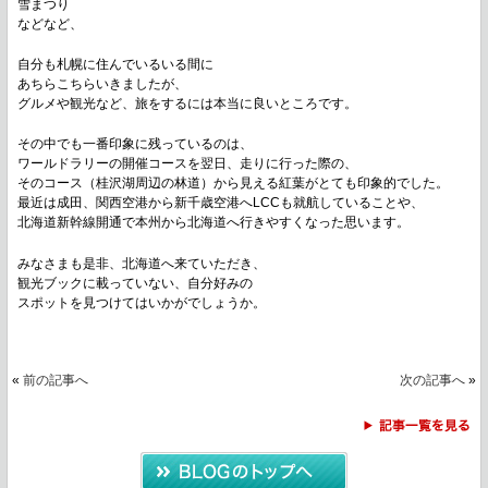
雪まつり
などなど、
自分も札幌に住んでいるいる間に
あちらこちらいきましたが、
グルメや観光など、旅をするには本当に良いところです。
その中でも一番印象に残っているのは、
ワールドラリーの開催コースを翌日、走りに行った際の、
そのコース（桂沢湖周辺の林道）から見える紅葉がとても印象的でした。
最近は成田、関西空港から新千歳空港へLCCも就航していることや、
北海道新幹線開通で本州から北海道へ行きやすくなった思います。
みなさまも是非、北海道へ来ていただき、
観光ブックに載っていない、自分好みの
スポットを見つけてはいかがでしょうか。
«
前の記事へ
次の記事へ
»