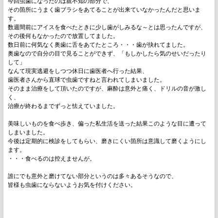
今回虫歯になったのは親不知の部分で、
その箇所にうまく歯ブラシをあてることが出来ていなかったんだと思いま
す。
数週間前にアイスを食べたときに少し歯がしみるな～とは思ったんですが、
その後何もなかったので放置してました。
数日前に何気なく奥歯に舌をあてたところ・・・歯が抉れてました。
奥歯なので自分の目で見ることができず、「もしかしたら気のせいだったり
して」
なんて現実逃避をしつつ休日に歯医者へ行った結果、
歯医者さんから直球で虫歯ですねと言われてしまいました。
そのまま治療をして頂いたのですが、麻酔は意外と痛く、ドリルの音が激し
く、
治療が終わるまでずっと怯えていました。
美味しいものを食べ歩き、偏った私生活を送った結果このような目に遭って
しまいました。
今後は定期的に検診をしてもらい、磨きにくい箇所は意識して磨くようにし
ます。
・・・食べるのは控えませんが。
誰にでも意外と磨けてない部分というのは多々あるそうなので、
皆様も虫歯にならないようお気を付けください。