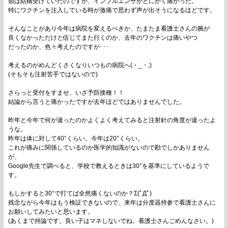
類は結構受けていたのですが、インフルエンザがとにかく痛かった。
特にワクチンを注入している時が激痛で思わず声が出そうになるほどです。
そんなことがあり今年は病院を変えるべきか、たまたま看護士さんの腕が
良くなかっただけと信じてまた行くのか、去年のワクチンは痛いやつ
だったのか、色々考えたのですが･･･
考えるのがめんどくさくなりいつもの病院へ(・_・;)
(そもそも注射苦手ではないので)
さらっと受付をすませ、いざ予防接種！！
結論から言うと痛かったですが去年ほどではありませんでした。
昨年と今年で何が違ったのかよくよく考えてみると注射針の角度が違ったよ
うな。
昨年は体に対して40°くらい。今年は20°くらい。
これが痛みに関係しているのか医学的知識がないので勘でしかありません
が、
Google先生で調べると、学校で教えるときは30°を基準にしているようで
す。
もしかすると30°で打てば全然痛くないのか？Σ(ﾟДﾟ)
残念ながら今年はもう検証できないので、来年は分度器持参で看護士さんに
お願いしてみたいと思います。
(あくまで持論です。良い子はマネしないでね。看護士さんごめんなさい。)