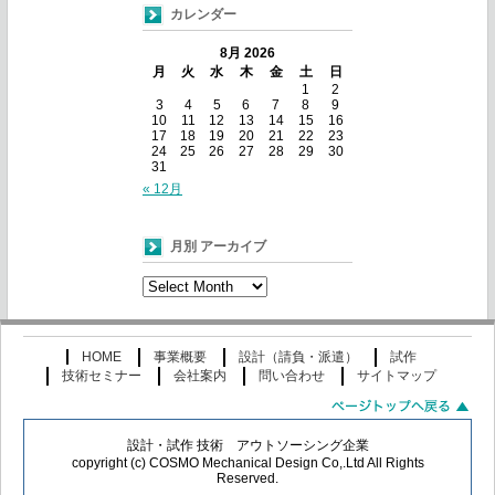
カレンダー
8月 2026
月
火
水
木
金
土
日
1
2
3
4
5
6
7
8
9
10
11
12
13
14
15
16
17
18
19
20
21
22
23
24
25
26
27
28
29
30
31
« 12月
月別 アーカイブ
月
別
ア
ー
HOME
事業概要
設計（請負・派遣）
試作
カ
技術セミナー
会社案内
問い合わせ
サイトマップ
イ
ブ
設計・試作 技術 アウトソーシング企業
copyright (c) COSMO Mechanical Design Co,.Ltd All Rights
Reserved.