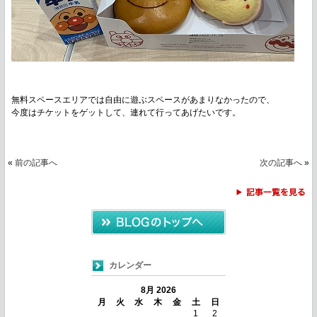
無料スペースエリアでは自由に遊ぶスペースがあまりなかったので、
今度はチケットをゲットして、連れて行ってあげたいです。
«
前の記事へ
次の記事へ
»
カレンダー
8月 2026
月
火
水
木
金
土
日
1
2