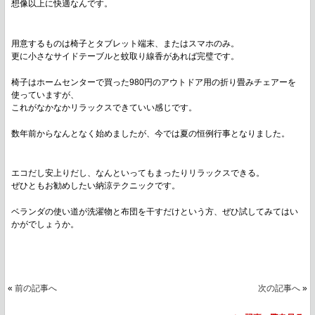
想像以上に快適なんです。
用意するものは椅子とタブレット端末、またはスマホのみ。
更に小さなサイドテーブルと蚊取り線香があれば完璧です。
椅子はホームセンターで買った980円のアウトドア用の折り畳みチェアーを
使っていますが、
これがなかなかリラックスできていい感じです。
数年前からなんとなく始めましたが、今では夏の恒例行事となりました。
エコだし安上りだし、なんといってもまったりリラックスできる。
ぜひともお勧めしたい納涼テクニックです。
ベランダの使い道が洗濯物と布団を干すだけという方、ぜひ試してみてはい
かがでしょうか。
«
前の記事へ
次の記事へ
»