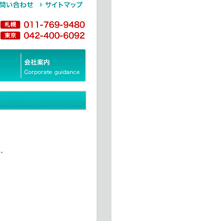
た。
。
。
。