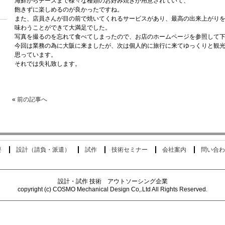
海鮮からチーズまで様々な種類のお好み焼きが用意されていて、
飽きずに楽しめるのが良かったですね。
また、店員さんが目の前で焼いてくれるサービスがあり、最高の出来上がり
味わうことができて大満足でした。
写真を撮るのを忘れて食べてしまったので、お店のホームページを参照して
今回は業務の為に大阪に来ましたが、次は個人的に旅行に来てゆっくりと観
思っています。
それでは失礼致します。
«
前の記事へ
要
設計（請負・派遣）
試作
技術セミナー
会社案内
問い合わ
設計・試作 技術 アウトソーシング企業
copyright (c) COSMO Mechanical Design Co,.Ltd All Rights Reserved.