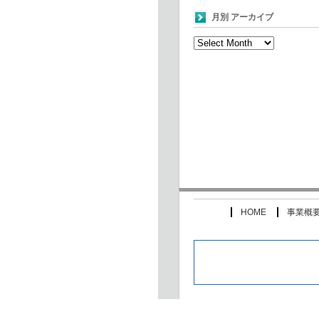
月別 アーカイブ
月
別
ア
ー
カ
イ
ブ
HOME
事業概