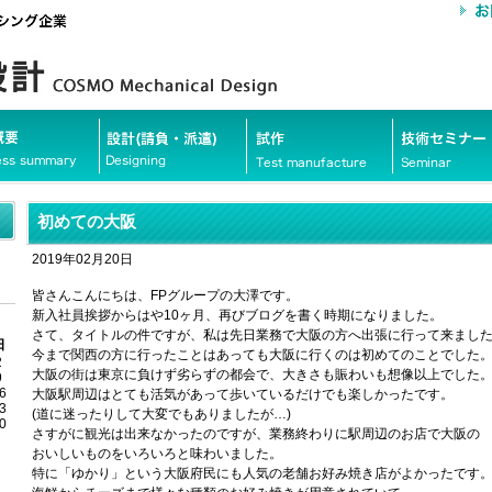
初めての大阪
2019年02月20日
皆さんこんにちは、FPグループの大澤です。
新入社員挨拶からはや10ヶ月、再びブログを書く時期になりました。
さて、タイトルの件ですが、私は先日業務で大阪の方へ出張に行って来まし
日
今まで関西の方に行ったことはあっても大阪に行くのは初めてのことでした
2
大阪の街は東京に負けず劣らずの都会で、大きさも賑わいも想像以上でした
9
6
大阪駅周辺はとても活気があって歩いているだけでも楽しかったです。
3
(道に迷ったりして大変でもありましたが…)
0
さすがに観光は出来なかったのですが、業務終わりに駅周辺のお店で大阪の
おいしいものをいろいろと味わいました。
特に「ゆかり」という大阪府民にも人気の老舗お好み焼き店がよかったです